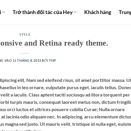
i
Trở thành đối tác của Hey
Khách hàng
Trun
STYLE
onsive and Retina ready theme.
NG VÀO
11 THÁNG 8, 2013
BỞI
TSIP
piscing elit. Nam sed eleifend risus, sit amet porttitor massa. U
Phasellus in leo ornare, vulputate purus eget, iaculis tellus. Done
elit a iaculis. Class aptent taciti sociosqu ad litora torquent per
rbi turpis mauris, consequat laoreet metus non, dictum fringill
us orci luctus et ultrices posuere cubilia Curae; Nulla ornare
, at lacinia odio aliquam nec. In adipiscing, arcu elementum dict
lus magna sed justo. Ut mauris velit, tristique id nulla eget, euis