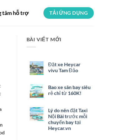
g tâm hỗ trợ
TẢI ỨNG DỤNG
BÀI VIẾT MỚI
Đặt xe Heycar
vivu Tam Đảo
t
Bao xe sân bay siêu
rẻ chỉ từ 160K!
c
a
Lý do nên đặt Taxi
Nội Bài trước mỗi
chuyến bay tại
um
Heycar.vn
mod