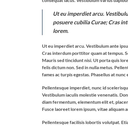
consequat lacus. Vestibulum varius dapibus
Ut eu imperdiet arcu. Vestibulu
posuere cubilia Curae; Cras in
lorem.
Ut eu imperdiet arcu. Vestibulum ante ipsum
Cras interdum porttitor quam at tempus. Se
Mauris sed tincidunt nisi. Ut porta quis l
felis dictum non. Sed in nulla metus. Pelle
fames ac turpis egestas. Phasellus at nunc e
Pellentesque imperdiet, nunc id scelerisque 
Vestibulum iaculis molestie venenatis. Donec
diam fermentum, elementum elit et, placer
Fusce laoreet lorem ipsum, vitae aliquam ar
Pellentesque facilisis lobortis volutpat. Eti