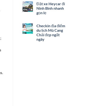
Đặt xe Heycar đi
Ninh Bình nhanh
gọn lẹ
Checkin địa điểm
du lịch Mù Cang
Chải đẹp ngất
;
ngây
s
s.