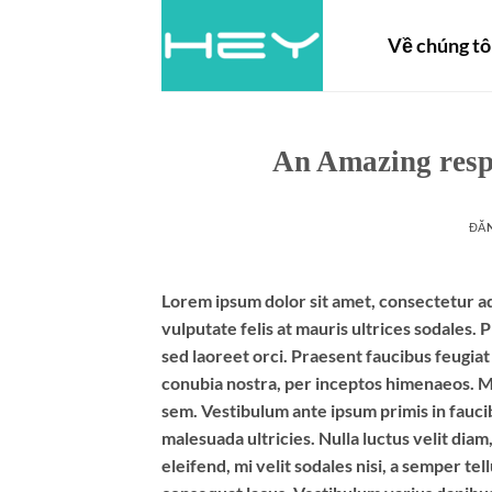
Về chúng tô
An Amazing resp
ĐĂ
Lorem ipsum dolor sit amet, consectetur adi
vulputate felis at mauris ultrices sodales. 
sed laoreet orci. Praesent faucibus feugiat v
conubia nostra, per inceptos himenaeos. Mo
sem. Vestibulum ante ipsum primis in faucib
malesuada ultricies. Nulla luctus velit diam
eleifend, mi velit sodales nisi, a semper tel