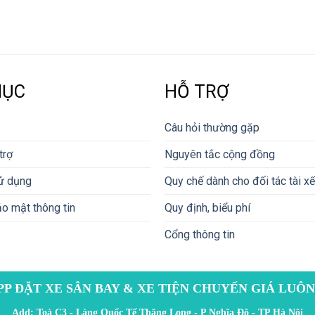
MỤC
HỖ TRỢ
Câu hỏi thường gặp
trợ
Nguyên tắc cộng đồng
ử dụng
Quy chế dành cho đối tác tài xế
o mật thông tin
Quy định, biểu phí
Cổng thông tin
PP ĐẶT XE SÂN BAY & XE TIỆN CHUYẾN GIÁ LUÔN
Add: Toà C3 - Làng Quốc Tế Thăng Long - P Nghĩa Đô - TP Hà Nội