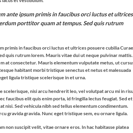
 lacus et vestibulum.
m ante ipsum primis in faucibus orci luctus et ultrices
terdum porttitor quam at tempus. Sed quis rutrum
 primis in faucibus orci luctus et ultrices posuere cubilia Curae
d quis rutrum lorem. Mauris vitae dui ut neque pulvinar mattis.
orem at consectetur. Mauris elementum vulputate metus, ut cursu
ntesque habitant morbi tristique senectus et netus et malesuada
get ligula tristique scelerisque in et urna.
scelerisque, nisi arcu hendrerit leo, vel volutpat arcu mi in risu
 faucibus elit quis enim porta, id fringilla lectus feugiat. Sed et
at nisi. Sed vehicula nibh sed tellus elementum condimentum.
cu gravida gravida. Nunc eget tristique sem, eu ornare ligula.
am non suscipit velit, vitae ornare eros. In hac habitasse platea