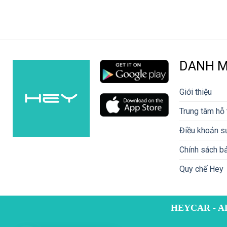
DANH 
Giới thiệu
Trung tâm hỗ 
Điều khoản s
Chính sách bả
Quy chế Hey
HEYCAR - A