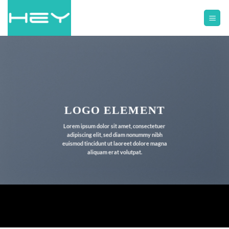
LOGO ELEMENT
Lorem ipsum dolor sit amet, consectetuer
adipiscing elit, sed diam nonummy nibh
euismod tincidunt ut laoreet dolore magna
aliquam erat volutpat.