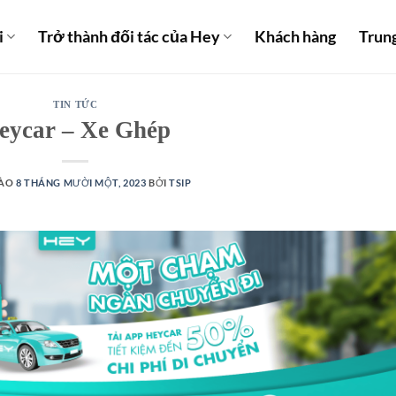
i
Trở thành đối tác của Hey
Khách hàng
Trun
TIN TỨC
eycar – Xe Ghép
VÀO
8 THÁNG MƯỜI MỘT, 2023
BỞI
TSIP