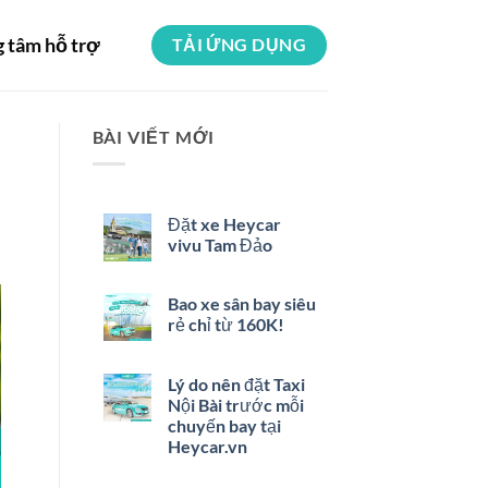
g tâm hỗ trợ
TẢI ỨNG DỤNG
BÀI VIẾT MỚI
Đặt xe Heycar
vivu Tam Đảo
Bao xe sân bay siêu
rẻ chỉ từ 160K!
Lý do nên đặt Taxi
Nội Bài trước mỗi
chuyến bay tại
Heycar.vn