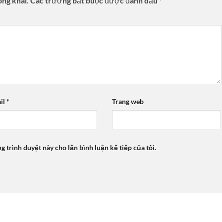
ông khai.
Các trường bắt buộc được đánh dấu
*
il
*
Trang web
ng trình duyệt này cho lần bình luận kế tiếp của tôi.