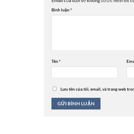
Email của bạn sẽ không được hiển thị c
Bình luận
*
Tên
*
Ema
Lưu tên của tôi, email, và trang web tro