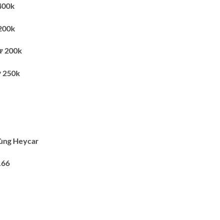
400k
200k
ừ 200k
ừ 250k
cùng Heycar
.66