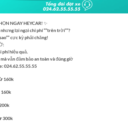
 CHỌN NGAY HEYCAR! ✨
hưng lại ngại chi phí “”trên trời””?
sao”” cực kỳ phải chăng!
Ờ:
i phí hiệu quả.
rẻ mà vẫn đảm bảo an toàn và đúng giờ
: 024.62.55.55.55
ừ 160k
 160k
 200k
ừ 300k