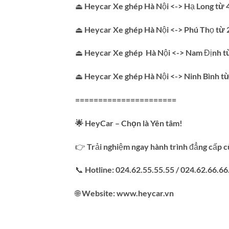
⏏
Heycar Xe ghép Hà Nội <-> Hạ Long
từ 
⏏
Heycar Xe ghép Hà Nội <-> Phú Thọ
từ 
⏏
Heycar Xe ghép Hà Nội <-> Nam Định
t
⏏
Heycar Xe ghép Hà Nội <-> Ninh Bình
t
======================
🌟 HeyCar – Chọn là Yên tâm!
👉 Trải nghiệm ngay hành trình đẳng cấp 
📞 Hotline: 024.62.55.55.55 / 024.62.66.66
🌐 Website: www.heycar.vn