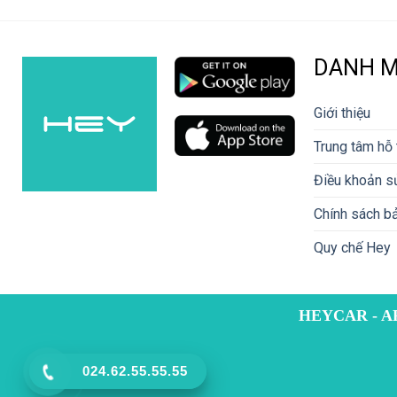
DANH 
Giới thiệu
Trung tâm hỗ 
Điều khoản s
Chính sách bả
Quy chế Hey
HEYCAR - A
024.62.55.55.55