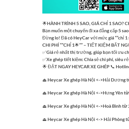
🌟HÀNH TRÌNH 5 SAO, GIÁ CHỈ 1 SAO?
Bạn muốn một chuyến đi xa đẳng cấp 5 sao n
Đừng lo! Đã có HeyCar với mức giá “”chỉ 1 
CHI PHÍ “”CHỈ 1🌟”” – TIẾT KIỆM BẤT NG
✅Giá rẻ nhất thị trường, giúp bạn tối ưu ch
✅Xe ghép tiết kiệm: Chia sẻ chi phí, siêu 
🌟 ĐẶT NGAY HEYCAR XE GHÉP 📞 Hotline
⏏
Heycar Xe ghép Hà Nội <->Hải Dương
t
⏏
Heycar Xe ghép Hà Nội <->Hưng Yên
từ
⏏
Heycar Xe ghép Hà Nội <->Hoà Bình
từ
⏏
Heycar Xe ghép Hà Nội <-> Hải Phòng
t