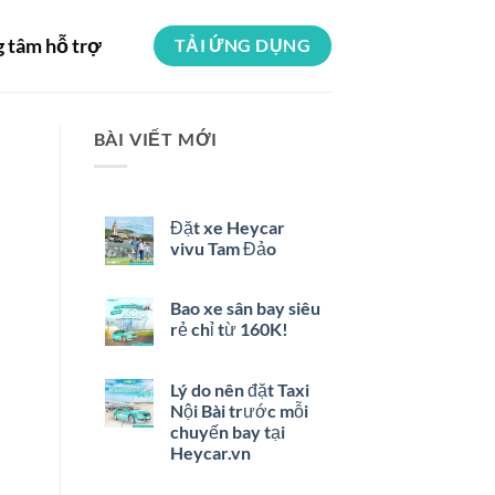
g tâm hỗ trợ
TẢI ỨNG DỤNG
BÀI VIẾT MỚI
Đặt xe Heycar
vivu Tam Đảo
Bao xe sân bay siêu
rẻ chỉ từ 160K!
Lý do nên đặt Taxi
Nội Bài trước mỗi
chuyến bay tại
Heycar.vn