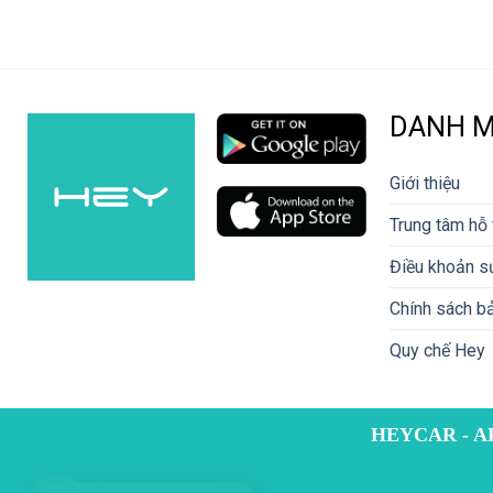
DANH 
Giới thiệu
Trung tâm hỗ 
Điều khoản s
Chính sách bả
Quy chế Hey
HEYCAR - A