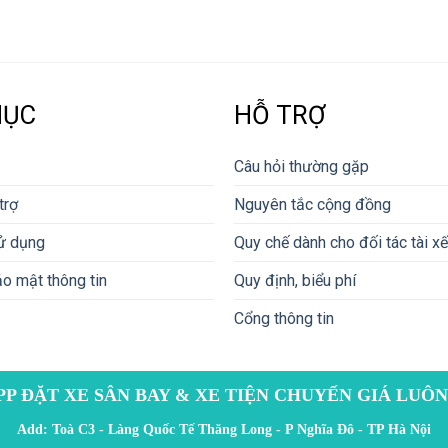
MỤC
HỖ TRỢ
Câu hỏi thường gặp
trợ
Nguyên tắc cộng đồng
ử dụng
Quy chế dành cho đối tác tài xế
o mật thông tin
Quy định, biểu phí
Cổng thông tin
PP ĐẶT XE SÂN BAY & XE TIỆN CHUYẾN GIÁ LUÔN
Add: Toà C3 - Làng Quốc Tế Thăng Long - P Nghĩa Đô - TP Hà Nội