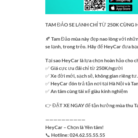
TAM ĐẢO SE LẠNH CHỈ TỪ 250K CÙNG H
🍂 Tam Đảo mùa này đẹp nao lòng với nhữ
se lạnh, trong trẻo. Hãy để HeyCar đưa bạn
Tại sao HeyCar là lựa chọn hoàn hảo cho 
✅ Giá cực ưu đãi chỉ từ 250K/người
✅ Xe đời mới, sạch sẽ, không gian riêng tư.
✅ HeyCar đón trả tận nơi tại Hà Nội và T
✅ An tâm cùng tài xế giàu kinh nghiệm
👉 ĐẶT XE NGAY để tận hưởng mùa thu T
——————————
HeyCar – Chọn là Yên tâm!
📞 Hotline: 024.62.55.55.55