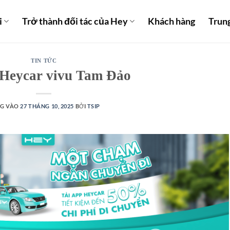
i
Trở thành đối tác của Hey
Khách hàng
Trun
TIN TỨC
 Heycar vivu Tam Đảo
G VÀO
27 THÁNG 10, 2025
BỞI
TSIP