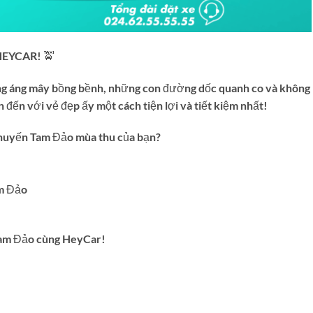
EYCAR! 🚖
ng áng mây bồng bềnh, những con đường dốc quanh co và không 
 đến với vẻ đẹp ấy một cách tiện lợi và tiết kiệm nhất!
chuyến Tam Đảo mùa thu của bạn?
am Đảo
am Đảo cùng HeyCar!