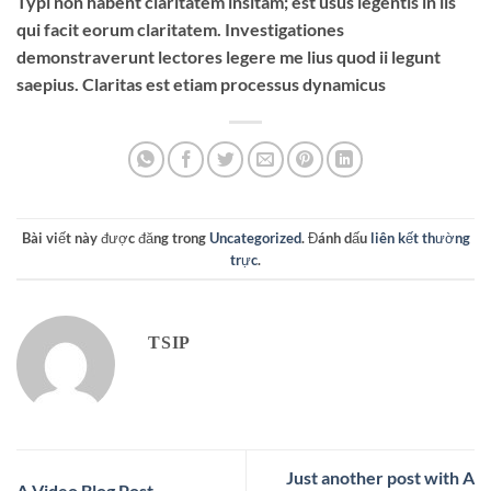
Typi non habent claritatem insitam; est usus legentis in iis
qui facit eorum claritatem. Investigationes
demonstraverunt lectores legere me lius quod ii legunt
saepius. Claritas est etiam processus dynamicus
Bài viết này được đăng trong
Uncategorized
. Đánh dấu
liên kết thường
trực
.
TSIP
Just another post with A
A Video Blog Post